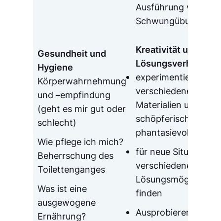
Ausführung von
Schwungübungen
Kreativität und
Gesundheit und
Lösungsverhalten
Hygiene
experimentieren mit
Körperwahrnehmung
verschiedenen
und –empfindung
Materialien und dam
(geht es mir gut oder
schöpferisch und
schlecht)
phantasievoll tätig s
Wie pflege ich mich?
für neue Situationen
Beherrschung des
verschiedene
Toilettenganges
Lösungsmöglichkeit
Was ist eine
finden
ausgewogene
Ausprobieren dürfen
Ernährung?