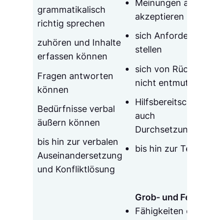
Meinungen anderer
grammatikalisch
akzeptieren
richtig sprechen
sich Anforderungen
zuhören und Inhalte
stellen
erfassen können
sich von Rückschlä
Fragen antworten
nicht entmutigen la
können
Hilfsbereitschaft, ab
Bedürfnisse verbal
auch
äußern können
Durchsetzungsver
bis hin zur verbalen
bis hin zur Teamfähi
Auseinandersetzung
und Konfliktlösung
Grob- und Feinmoto
Fähigkeiten des Kör