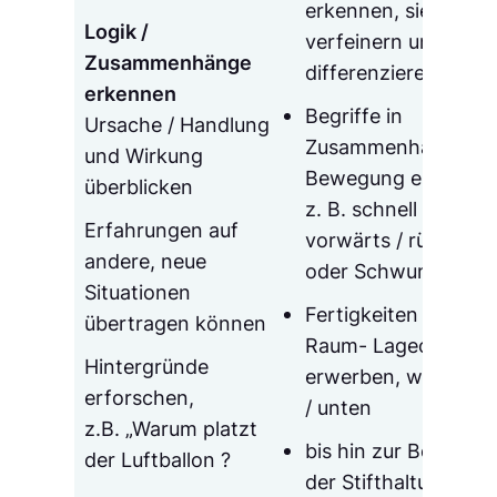
erkennen, sie zu
Logik /
verfeinern und zu
Zusammenhänge
differenzieren
erkennen
Begriffe in
Ursache / Handlung
Zusammenhang mit
und Wirkung
Bewegung erlernen,
überblicken
z. B. schnell / langs
Erfahrungen auf
vorwärts / rückwärt
andere, neue
oder Schwung
Situationen
Fertigkeiten in der
übertragen können
Raum- Lageorientie
Hintergründe
erwerben, wie z.B. 
erforschen,
/ unten
z.B. „Warum platzt
bis hin zur Beherrs
der Luftballon ?
der Stifthaltung und