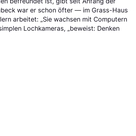
n befreundet ist, gibt seit Anfang der
übeck war er schon öfter — im Grass-Haus
ülern arbeitet: „Sie wachsen mit Computern
r-simplen Lochkameras, „beweist: Denken