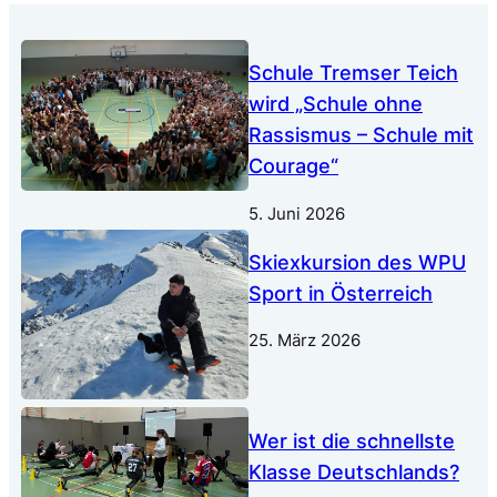
Schule Tremser Teich
wird „Schule ohne
Rassismus – Schule mit
Courage“
5. Juni 2026
Skiexkursion des WPU
Sport in Österreich
25. März 2026
Wer ist die schnellste
Klasse Deutschlands?